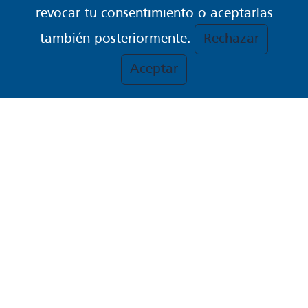
revocar tu consentimiento o aceptarlas
también posteriormente.
Rechazar
Aceptar
JOURNAL OF
TOURISM ANALISYS
ÚLTIMO NÚMERO
06/06/2026-
VOL. 33 NÚM. 1 (2026)
REVISTA DE